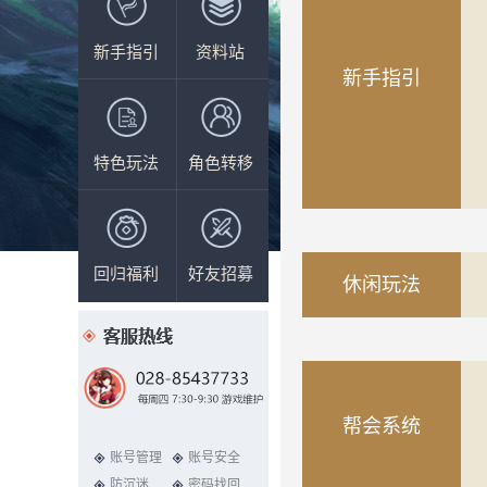
新手指引
资料站
新手指引
特色玩法
角色转移
回归福利
好友招募
休闲玩法
帮会系统
账号管理
账号安全
防沉迷
密码找回