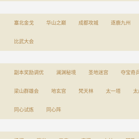
塞北金戈
华山之巅
成都攻城
逐鹿九州
比武大会
副本奖励调优
澜渊秘境
圣地迷宫
夺宝奇
梁山群雄会
地玄宫
梵天林
太一塔
太
同心试炼
同心阵