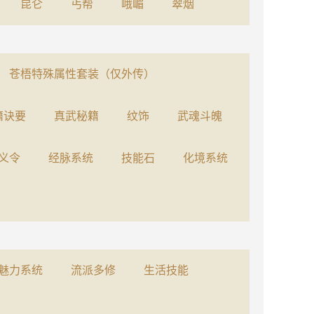
昆仑
丐帮
峨嵋
翠烟
苍梧特殊属性套装（仅外传）
籍诀要
真武秘籍
纹饰
武魂斗魄
义令
经脉系统
技能石
化境系统
魅力系统
流派多修
生活技能