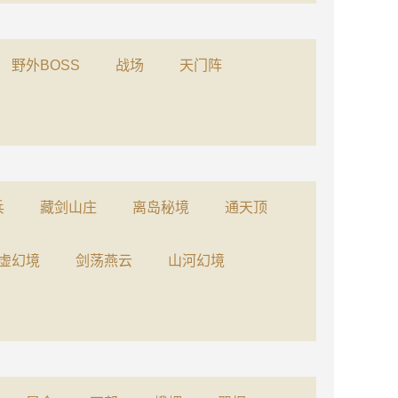
野外BOSS
战场
天门阵
兵
藏剑山庄
离岛秘境
通天顶
虚幻境
剑荡燕云
山河幻境