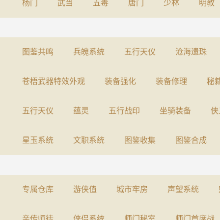
杨门
武当
五毒
唐门
少林
明教
图鉴共鸣
兵魄系统
五行天仪
沧海遗珠
苍梧武器特效外观
装备强化
装备修理
秘
五行天仪
蕴灵
五行战印
坐骑装备
侠
星玉系统
文职系统
图鉴收集
图鉴合成
专属仓库
游侠值
城市牢房
声望系统
亲传师徒
侠侣系统
师门秘室
师门首席战